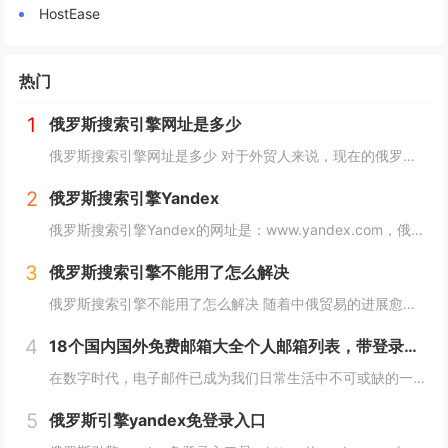
HostEase
热门
1
俄罗斯搜索引擎网址是多少
俄罗斯搜索引擎网址是多少 对于外贸人来说，现在的俄罗斯市场可以算是一个炙手可热的香饽饽，而要开发俄罗斯客户，就需要会用他们的搜索引擎，下面详细介绍俄罗斯搜索引擎网址是多少？ 俄罗斯搜索引擎网址是多少 俄罗斯引擎官方入口地址https...
2
俄罗斯搜索引擎Yandex
俄罗斯搜索引擎Yandex的网址是：www.yandex.com，俄罗斯最著名和最常用的搜索引擎之一，"Яндекс"（Yandex）提供搜索引擎、电子邮件、在线地图、音乐、新闻、视频等各种在线服务。 如果你想访问"Яндекс"（Yan...
3
俄罗斯搜索引擎不能用了怎么解决
俄罗斯搜索引擎不能用了怎么解决 随着中俄贸易的进展愈加顺利，越来越多的外贸人都尝试着与俄罗斯客户进行接触，而这最重要的便是学会使用俄罗斯搜索引擎，但很多人会发现自己的搜索引擎突然不能用了，下面，小编就来详细介绍下俄罗斯搜索引擎不能用了怎么解...
4
18个国内国外免费邮箱大全个人邮箱列表，带登录链接
在数字时代，电子邮件已成为我们日常生活中不可或缺的一部分。无论是在工作、学习还是生活中，我们都需要一个安全、稳定、快速的邮箱服务来满足我们的需求。今天，我们将为您带来18个国内外免费邮箱大全，并附上登录链接，让您轻松获取您心仪的邮箱服务。...
5
俄罗斯引擎yandex免登录入口