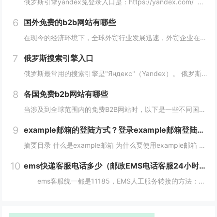
俄罗斯引擎yandex免登录入口是：https://yandex.com/ 无须登录直接使用，接下来小编就来给大家详细介绍。 俄罗斯引擎yandex免登录入口 Yandex是俄罗斯最大的互联网公司之一，其拥有自己的搜索引...
6
国外免费的b2b网站有哪些
在现今的经济环境下，全球外贸行业发展迅速，外贸企业在寻找客户方面也变得越来越重要，并且更加重视做好国外B2B网站的使用。因此，在选择一个合适的国外B2B网站时，您应该根据您的需求选择一个合适的网站，下面介绍一下国外免费的b2b网站有哪些？...
7
俄罗斯搜索引擎入口
俄罗斯最常用的搜索引擎是"Яндекс"（Yandex）。 俄罗斯搜索引擎yandex入口： 1、俄罗斯搜索引擎入口1：yandex.com，无须登录直接使用。 2、俄罗斯搜索引擎入口2：www.yandex.ru，需要登录使用。...
8
各国免费b2b网站有哪些
当涉及到全球范围内的免费B2B网站时，以下是一些不同国家的B2B网站，它们为企业提供了广阔的国际市场。这些网站在不同国家和地区具有不同的影响力，但都是免费使用的。 各国免费b2b网站： 1. 中国： - Alib...
9
example邮箱的登陆方式？登录example邮箱登陆服务器的步骤？
摘要目录 什么是example邮箱 为什么要使用example邮箱 example邮箱的登陆方式 如何保护example邮箱的安全性 结论 什么是example邮箱 example邮箱是由著名IT企...
10
ems快递客服电话多少（邮政EMS电话客服24小时服务热线）
ems客服统一都是11185，EMS人工服务转接的方法：1、使用固定电话或手机拨打11183，接通后，按1进入”上门揽收“，告诉客服人员您的取件地址、联系人和电话就可以上门取件。2、按2进入。 11183是邮政EMS的服务电话...