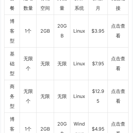
餐
数量
空间
量
系统
月
接
博
20G
点击查
客
1个
2GB
Linux
$3.95
B
看
型
基
无限
点击查
础
无限
无限
Linux
$7.95
个
看
型
商
无限
$12.9
点击查
务
无限
无限
Linux
个
5
看
型
博
20G
Wind
点击查
客
1个
2GB
$4.95