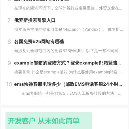
在现今的经济环境下，全球外贸行业发展迅速，外贸企业在寻找客户方面也变得越来越重要，并且更加重视做好国外B2B网站的使用。因此，在选择一个合适的国外B2B网站时，您应该根据您的需求选择一个合适的网站，下面介绍一下国外免费的b2b网站有哪些？...
7
俄罗斯搜索引擎入口
俄罗斯最常用的搜索引擎是"Яндекс"（Yandex）。 俄罗斯搜索引擎yandex入口： 1、俄罗斯搜索引擎入口1：yandex.com，无须登录直接使用。 2、俄罗斯搜索引擎入口2：www.yandex.ru，需要登录使用。...
8
各国免费b2b网站有哪些
当涉及到全球范围内的免费B2B网站时，以下是一些不同国家的B2B网站，它们为企业提供了广阔的国际市场。这些网站在不同国家和地区具有不同的影响力，但都是免费使用的。 各国免费b2b网站： 1. 中国： - Alib...
9
example邮箱的登陆方式？登录example邮箱登陆服务器的步骤？
摘要目录 什么是example邮箱 为什么要使用example邮箱 example邮箱的登陆方式 如何保护example邮箱的安全性 结论 什么是example邮箱 example邮箱是由著名IT企...
10
ems快递客服电话多少（邮政EMS电话客服24小时服务热线）
ems客服统一都是11185，EMS人工服务转接的方法：1、使用固定电话或手机拨打11183，接通后，按1进入”上门揽收“，告诉客服人员您的取件地址、联系人和电话就可以上门取件。2、按2进入。 11183是邮政EMS的服务电话...