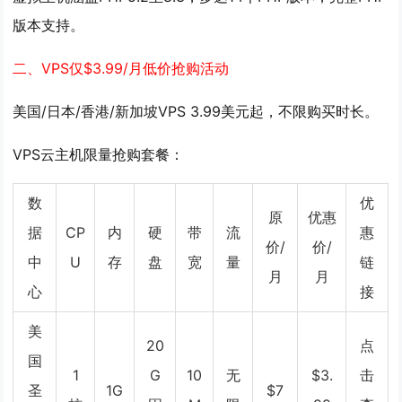
版本支持。
二、VPS仅$3.99/月低价抢购活动
美国/日本/香港/新加坡VPS 3.99美元起，不限购买时长。
VPS云主机限量抢购套餐：
数
优
原
优惠
据
CP
内
硬
带
流
惠
价/
价/
中
U
存
盘
宽
量
链
月
月
心
接
美
20
点
国
1
G
10
无
$3.
击
圣
1G
$7