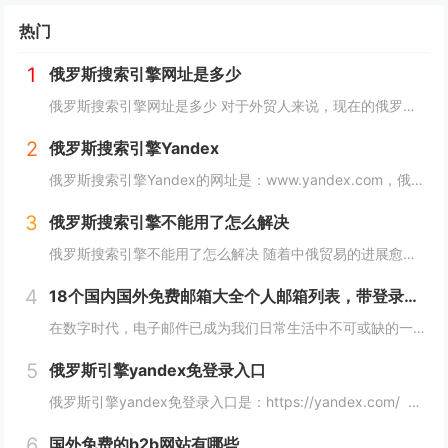
热门
1
俄罗斯搜索引擎网址是多少
俄罗斯搜索引擎网址是多少 对于外贸人来说，现在的俄罗斯市场可以算是一个炙手可热的香饽饽，而要开发俄罗斯客户，就需要会用他们的搜索引擎，下面详细介绍俄罗斯搜索引擎网址是多少？ 俄罗斯搜索引擎网址是多少 俄罗斯引擎官方入口地址https...
2
俄罗斯搜索引擎Yandex
俄罗斯搜索引擎Yandex的网址是：www.yandex.com，俄罗斯最著名和最常用的搜索引擎之一，"Яндекс"（Yandex）提供搜索引擎、电子邮件、在线地图、音乐、新闻、视频等各种在线服务。 如果你想访问"Яндекс"（Yan...
3
俄罗斯搜索引擎不能用了怎么解决
俄罗斯搜索引擎不能用了怎么解决 随着中俄贸易的进展愈加顺利，越来越多的外贸人都尝试着与俄罗斯客户进行接触，而这最重要的便是学会使用俄罗斯搜索引擎，但很多人会发现自己的搜索引擎突然不能用了，下面，小编就来详细介绍下俄罗斯搜索引擎不能用了怎么解...
4
18个国内国外免费邮箱大全个人邮箱列表，带登录链接
在数字时代，电子邮件已成为我们日常生活中不可或缺的一部分。无论是在工作、学习还是生活中，我们都需要一个安全、稳定、快速的邮箱服务来满足我们的需求。今天，我们将为您带来18个国内外免费邮箱大全，并附上登录链接，让您轻松获取您心仪的邮箱服务。...
5
俄罗斯引擎yandex免登录入口
俄罗斯引擎yandex免登录入口是：https://yandex.com/ 无须登录直接使用，接下来小编就来给大家详细介绍。 俄罗斯引擎yandex免登录入口 Yandex是俄罗斯最大的互联网公司之一，其拥有自己的搜索引...
6
国外免费的b2b网站有哪些