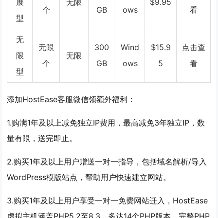
展
无限
$9.95
个
GB
ows
看
型
无
无限
300
Wind
$15.9
点击查
限
无限
个
GB
ows
5
看
型
添加HostEase客服微信领额外福利：
1.购满1年及以上减免独立IP费用，最高减免3年独立IP，数
量有限，送完即止。
2.购买1年及以上用户赠送一对一指导，包括域名解析/导入
WordPress模版站点，帮助用户快速建立网站。
3.购买1年及以上用户享受一对一免费网站迁入，HostEase
虚拟主机涵盖PHP5.2至8.3，多达14个PHP版本，完整PHP