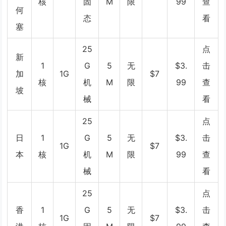
核
固
M
限
99
查
何
态
看
塞
25
点
新
1
G
5
无
$3.
击
加
1G
$7
核
机
M
限
99
查
坡
械
看
25
点
日
1
G
5
无
$3.
击
1G
$7
本
核
机
M
限
99
查
械
看
25
点
香
1
G
5
无
$3.
击
1G
$7