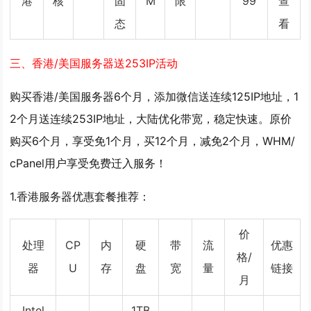
港
核
固
M
限
99
查
态
看
三、香港/美国服务器送253IP活动
购买香港/美国服务器6个月，添加微信送连续125IP地址，1
2个月送连续253IP地址，大陆优化带宽，稳定快速。原价
购买6个月，享受免1个月，买12个月，减免2个月，WHM/
cPanel用户享受免费迁入服务！
1.香港服务器优惠套餐推荐：
价
处理
CP
内
硬
带
流
优惠
格/
器
U
存
盘
宽
量
链接
月
Intel
1TB