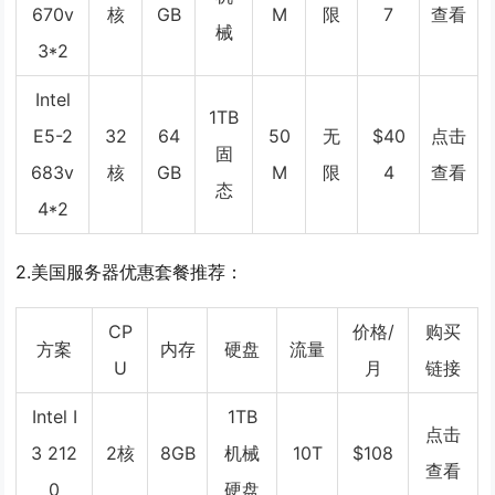
670v
核
GB
M
限
7
查看
械
3*2
Intel
1TB
E5-2
32
64
50
无
$40
点击
固
683v
核
GB
M
限
4
查看
态
4*2
2.美国服务器优惠套餐推荐：
CP
价格/
购买
方案
内存
硬盘
流量
U
月
链接
Intel I
1TB
点击
3 212
2核
8GB
机械
10T
$108
查看
0
硬盘