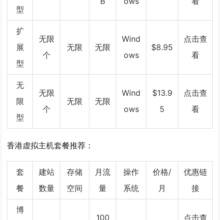
B
ows
看
型
扩
无限
Wind
点击查
展
无限
无限
$8.95
个
ows
看
型
无
无限
Wind
$13.9
点击查
限
无限
无限
个
ows
5
看
型
香港虚拟主机套餐推荐：
套
建站
存储
月流
操作
价格/
优惠链
餐
数量
空间
量
系统
月
接
博
100
点击查