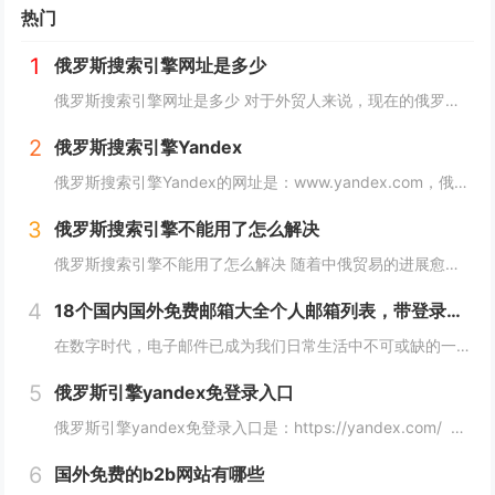
热门
1
俄罗斯搜索引擎网址是多少
俄罗斯搜索引擎网址是多少 对于外贸人来说，现在的俄罗斯市场可以算是一个炙手可热的香饽饽，而要开发俄罗斯客户，就需要会用他们的搜索引擎，下面详细介绍俄罗斯搜索引擎网址是多少？ 俄罗斯搜索引擎网址是多少 俄罗斯引擎官方入口地址https...
2
俄罗斯搜索引擎Yandex
俄罗斯搜索引擎Yandex的网址是：www.yandex.com，俄罗斯最著名和最常用的搜索引擎之一，"Яндекс"（Yandex）提供搜索引擎、电子邮件、在线地图、音乐、新闻、视频等各种在线服务。 如果你想访问"Яндекс"（Yan...
3
俄罗斯搜索引擎不能用了怎么解决
俄罗斯搜索引擎不能用了怎么解决 随着中俄贸易的进展愈加顺利，越来越多的外贸人都尝试着与俄罗斯客户进行接触，而这最重要的便是学会使用俄罗斯搜索引擎，但很多人会发现自己的搜索引擎突然不能用了，下面，小编就来详细介绍下俄罗斯搜索引擎不能用了怎么解...
4
18个国内国外免费邮箱大全个人邮箱列表，带登录链接
在数字时代，电子邮件已成为我们日常生活中不可或缺的一部分。无论是在工作、学习还是生活中，我们都需要一个安全、稳定、快速的邮箱服务来满足我们的需求。今天，我们将为您带来18个国内外免费邮箱大全，并附上登录链接，让您轻松获取您心仪的邮箱服务。...
5
俄罗斯引擎yandex免登录入口
俄罗斯引擎yandex免登录入口是：https://yandex.com/ 无须登录直接使用，接下来小编就来给大家详细介绍。 俄罗斯引擎yandex免登录入口 Yandex是俄罗斯最大的互联网公司之一，其拥有自己的搜索引...
6
国外免费的b2b网站有哪些