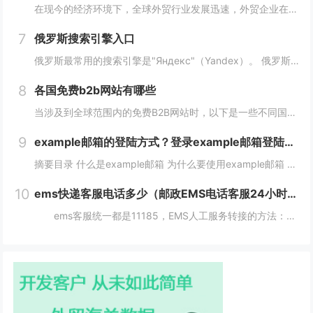
在现今的经济环境下，全球外贸行业发展迅速，外贸企业在寻找客户方面也变得越来越重要，并且更加重视做好国外B2B网站的使用。因此，在选择一个合适的国外B2B网站时，您应该根据您的需求选择一个合适的网站，下面介绍一下国外免费的b2b网站有哪些？...
7
俄罗斯搜索引擎入口
俄罗斯最常用的搜索引擎是"Яндекс"（Yandex）。 俄罗斯搜索引擎yandex入口： 1、俄罗斯搜索引擎入口1：yandex.com，无须登录直接使用。 2、俄罗斯搜索引擎入口2：www.yandex.ru，需要登录使用。...
8
各国免费b2b网站有哪些
当涉及到全球范围内的免费B2B网站时，以下是一些不同国家的B2B网站，它们为企业提供了广阔的国际市场。这些网站在不同国家和地区具有不同的影响力，但都是免费使用的。 各国免费b2b网站： 1. 中国： - Alib...
9
example邮箱的登陆方式？登录example邮箱登陆服务器的步骤？
摘要目录 什么是example邮箱 为什么要使用example邮箱 example邮箱的登陆方式 如何保护example邮箱的安全性 结论 什么是example邮箱 example邮箱是由著名IT企...
10
ems快递客服电话多少（邮政EMS电话客服24小时服务热线）
ems客服统一都是11185，EMS人工服务转接的方法：1、使用固定电话或手机拨打11183，接通后，按1进入”上门揽收“，告诉客服人员您的取件地址、联系人和电话就可以上门取件。2、按2进入。 11183是邮政EMS的服务电话...