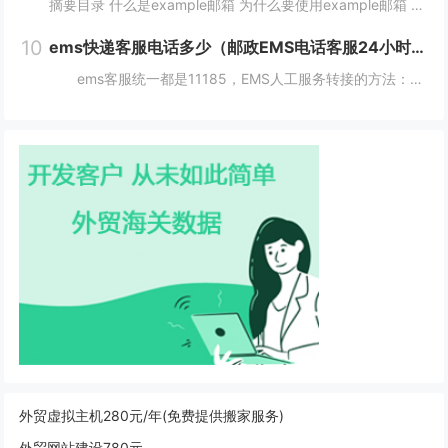
摘要目录 什么是example邮箱 为什么要使用example邮箱 example邮箱的登陆方式 如何保护example邮箱的安全性 结论 什么是example邮箱 example邮箱是由著名IT企...
10
ems快递客服电话多少（邮政EMS电话客服24小时服务热线）
ems客服统一都是11185，EMS人工服务转接的方法：1、使用固定电话或手机拨打11183，接通后，按1进入”上门揽收“，告诉客服人员您的取件地址、联系人和电话就可以上门取件。2、按2进入。 11183是邮政EMS的服务电话...
外贸虚拟主机280元/年(免费提供搬家服务)
外贸网站建设780元