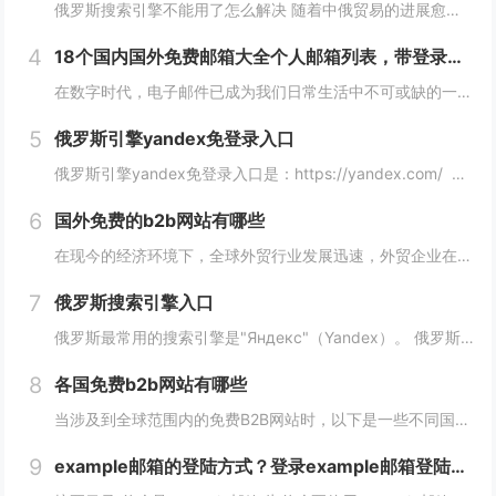
俄罗斯搜索引擎不能用了怎么解决 随着中俄贸易的进展愈加顺利，越来越多的外贸人都尝试着与俄罗斯客户进行接触，而这最重要的便是学会使用俄罗斯搜索引擎，但很多人会发现自己的搜索引擎突然不能用了，下面，小编就来详细介绍下俄罗斯搜索引擎不能用了怎么解...
4
18个国内国外免费邮箱大全个人邮箱列表，带登录链接
在数字时代，电子邮件已成为我们日常生活中不可或缺的一部分。无论是在工作、学习还是生活中，我们都需要一个安全、稳定、快速的邮箱服务来满足我们的需求。今天，我们将为您带来18个国内外免费邮箱大全，并附上登录链接，让您轻松获取您心仪的邮箱服务。...
5
俄罗斯引擎yandex免登录入口
俄罗斯引擎yandex免登录入口是：https://yandex.com/ 无须登录直接使用，接下来小编就来给大家详细介绍。 俄罗斯引擎yandex免登录入口 Yandex是俄罗斯最大的互联网公司之一，其拥有自己的搜索引...
6
国外免费的b2b网站有哪些
在现今的经济环境下，全球外贸行业发展迅速，外贸企业在寻找客户方面也变得越来越重要，并且更加重视做好国外B2B网站的使用。因此，在选择一个合适的国外B2B网站时，您应该根据您的需求选择一个合适的网站，下面介绍一下国外免费的b2b网站有哪些？...
7
俄罗斯搜索引擎入口
俄罗斯最常用的搜索引擎是"Яндекс"（Yandex）。 俄罗斯搜索引擎yandex入口： 1、俄罗斯搜索引擎入口1：yandex.com，无须登录直接使用。 2、俄罗斯搜索引擎入口2：www.yandex.ru，需要登录使用。...
8
各国免费b2b网站有哪些
当涉及到全球范围内的免费B2B网站时，以下是一些不同国家的B2B网站，它们为企业提供了广阔的国际市场。这些网站在不同国家和地区具有不同的影响力，但都是免费使用的。 各国免费b2b网站： 1. 中国： - Alib...
9
example邮箱的登陆方式？登录example邮箱登陆服务器的步骤？