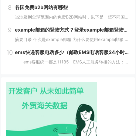
8
各国免费b2b网站有哪些
当涉及到全球范围内的免费B2B网站时，以下是一些不同国家的B2B网站，它们为企业提供了广阔的国际市场。这些网站在不同国家和地区具有不同的影响力，但都是免费使用的。 各国免费b2b网站： 1. 中国： - Alib...
9
example邮箱的登陆方式？登录example邮箱登陆服务器的步骤？
摘要目录 什么是example邮箱 为什么要使用example邮箱 example邮箱的登陆方式 如何保护example邮箱的安全性 结论 什么是example邮箱 example邮箱是由著名IT企...
10
ems快递客服电话多少（邮政EMS电话客服24小时服务热线）
ems客服统一都是11185，EMS人工服务转接的方法：1、使用固定电话或手机拨打11183，接通后，按1进入”上门揽收“，告诉客服人员您的取件地址、联系人和电话就可以上门取件。2、按2进入。 11183是邮政EMS的服务电话...