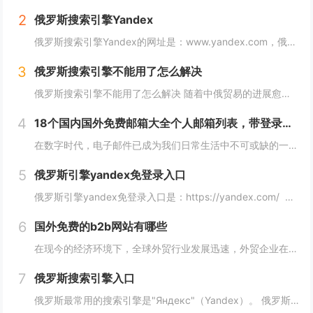
2
俄罗斯搜索引擎Yandex
俄罗斯搜索引擎Yandex的网址是：www.yandex.com，俄罗斯最著名和最常用的搜索引擎之一，"Яндекс"（Yandex）提供搜索引擎、电子邮件、在线地图、音乐、新闻、视频等各种在线服务。 如果你想访问"Яндекс"（Yan...
3
俄罗斯搜索引擎不能用了怎么解决
俄罗斯搜索引擎不能用了怎么解决 随着中俄贸易的进展愈加顺利，越来越多的外贸人都尝试着与俄罗斯客户进行接触，而这最重要的便是学会使用俄罗斯搜索引擎，但很多人会发现自己的搜索引擎突然不能用了，下面，小编就来详细介绍下俄罗斯搜索引擎不能用了怎么解...
4
18个国内国外免费邮箱大全个人邮箱列表，带登录链接
在数字时代，电子邮件已成为我们日常生活中不可或缺的一部分。无论是在工作、学习还是生活中，我们都需要一个安全、稳定、快速的邮箱服务来满足我们的需求。今天，我们将为您带来18个国内外免费邮箱大全，并附上登录链接，让您轻松获取您心仪的邮箱服务。...
5
俄罗斯引擎yandex免登录入口
俄罗斯引擎yandex免登录入口是：https://yandex.com/ 无须登录直接使用，接下来小编就来给大家详细介绍。 俄罗斯引擎yandex免登录入口 Yandex是俄罗斯最大的互联网公司之一，其拥有自己的搜索引...
6
国外免费的b2b网站有哪些
在现今的经济环境下，全球外贸行业发展迅速，外贸企业在寻找客户方面也变得越来越重要，并且更加重视做好国外B2B网站的使用。因此，在选择一个合适的国外B2B网站时，您应该根据您的需求选择一个合适的网站，下面介绍一下国外免费的b2b网站有哪些？...
7
俄罗斯搜索引擎入口
俄罗斯最常用的搜索引擎是"Яндекс"（Yandex）。 俄罗斯搜索引擎yandex入口： 1、俄罗斯搜索引擎入口1：yandex.com，无须登录直接使用。 2、俄罗斯搜索引擎入口2：www.yandex.ru，需要登录使用。...