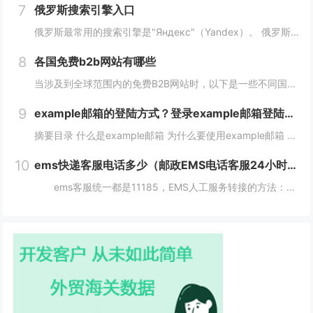
7
俄罗斯搜索引擎入口
俄罗斯最常用的搜索引擎是"Яндекс"（Yandex）。 俄罗斯搜索引擎yandex入口： 1、俄罗斯搜索引擎入口1：yandex.com，无须登录直接使用。 2、俄罗斯搜索引擎入口2：www.yandex.ru，需要登录使用。...
8
各国免费b2b网站有哪些
当涉及到全球范围内的免费B2B网站时，以下是一些不同国家的B2B网站，它们为企业提供了广阔的国际市场。这些网站在不同国家和地区具有不同的影响力，但都是免费使用的。 各国免费b2b网站： 1. 中国： - Alib...
9
example邮箱的登陆方式？登录example邮箱登陆服务器的步骤？
摘要目录 什么是example邮箱 为什么要使用example邮箱 example邮箱的登陆方式 如何保护example邮箱的安全性 结论 什么是example邮箱 example邮箱是由著名IT企...
10
ems快递客服电话多少（邮政EMS电话客服24小时服务热线）
ems客服统一都是11185，EMS人工服务转接的方法：1、使用固定电话或手机拨打11183，接通后，按1进入”上门揽收“，告诉客服人员您的取件地址、联系人和电话就可以上门取件。2、按2进入。 11183是邮政EMS的服务电话...