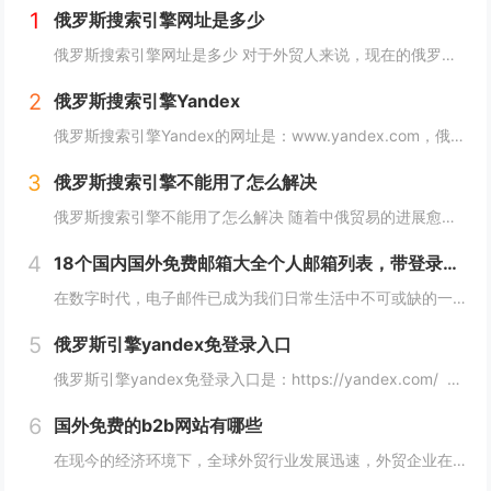
1
俄罗斯搜索引擎网址是多少
俄罗斯搜索引擎网址是多少 对于外贸人来说，现在的俄罗斯市场可以算是一个炙手可热的香饽饽，而要开发俄罗斯客户，就需要会用他们的搜索引擎，下面详细介绍俄罗斯搜索引擎网址是多少？ 俄罗斯搜索引擎网址是多少 俄罗斯引擎官方入口地址https...
2
俄罗斯搜索引擎Yandex
俄罗斯搜索引擎Yandex的网址是：www.yandex.com，俄罗斯最著名和最常用的搜索引擎之一，"Яндекс"（Yandex）提供搜索引擎、电子邮件、在线地图、音乐、新闻、视频等各种在线服务。 如果你想访问"Яндекс"（Yan...
3
俄罗斯搜索引擎不能用了怎么解决
俄罗斯搜索引擎不能用了怎么解决 随着中俄贸易的进展愈加顺利，越来越多的外贸人都尝试着与俄罗斯客户进行接触，而这最重要的便是学会使用俄罗斯搜索引擎，但很多人会发现自己的搜索引擎突然不能用了，下面，小编就来详细介绍下俄罗斯搜索引擎不能用了怎么解...
4
18个国内国外免费邮箱大全个人邮箱列表，带登录链接
在数字时代，电子邮件已成为我们日常生活中不可或缺的一部分。无论是在工作、学习还是生活中，我们都需要一个安全、稳定、快速的邮箱服务来满足我们的需求。今天，我们将为您带来18个国内外免费邮箱大全，并附上登录链接，让您轻松获取您心仪的邮箱服务。...
5
俄罗斯引擎yandex免登录入口
俄罗斯引擎yandex免登录入口是：https://yandex.com/ 无须登录直接使用，接下来小编就来给大家详细介绍。 俄罗斯引擎yandex免登录入口 Yandex是俄罗斯最大的互联网公司之一，其拥有自己的搜索引...
6
国外免费的b2b网站有哪些
在现今的经济环境下，全球外贸行业发展迅速，外贸企业在寻找客户方面也变得越来越重要，并且更加重视做好国外B2B网站的使用。因此，在选择一个合适的国外B2B网站时，您应该根据您的需求选择一个合适的网站，下面介绍一下国外免费的b2b网站有哪些？...