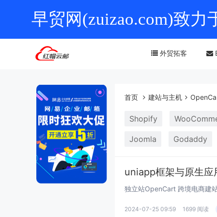
早贸网(zuizao.co
外贸拓客
首页
建站与主机
OpenCa
Shopify
WooComme
Joomla
Godaddy
uniapp框架与原生
2024-07-25 09:59
1699 阅读