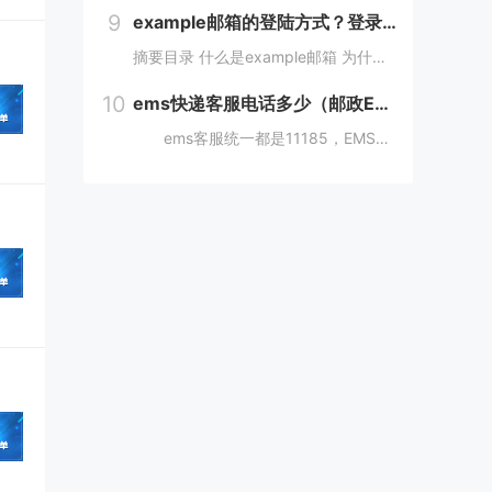
9
example邮箱的登陆方式？登录example邮箱登陆服务器的步骤？
摘要目录 什么是example邮箱 为什么要使用example邮箱 example邮箱的登陆方式 如何保护example邮箱的安全性 结论 什么是example邮箱 example邮箱是由著名IT企...
10
ems快递客服电话多少（邮政EMS电话客服24小时服务热线）
ems客服统一都是11185，EMS人工服务转接的方法：1、使用固定电话或手机拨打11183，接通后，按1进入”上门揽收“，告诉客服人员您的取件地址、联系人和电话就可以上门取件。2、按2进入。 11183是邮政EMS的服务电话...