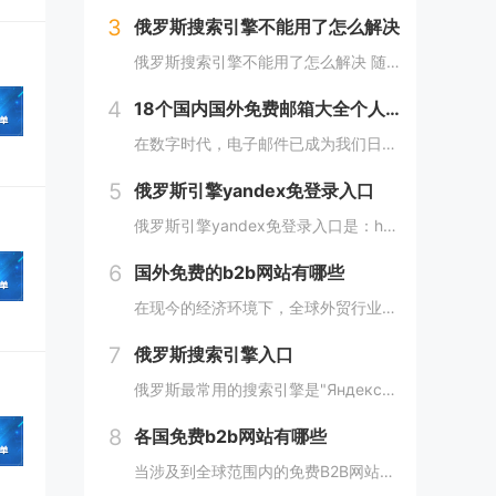
3
俄罗斯搜索引擎不能用了怎么解决
】
俄罗斯搜索引擎不能用了怎么解决 随着中俄贸易的进展愈加顺利，越来越多的外贸人都尝试着与俄罗斯客户进行接触，而这最重要的便是学会使用俄罗斯搜索引擎，但很多人会发现自己的搜索引擎突然不能用了，下面，小编就来详细介绍下俄罗斯搜索引擎不能用了怎么解...
4
18个国内国外免费邮箱大全个人邮箱列表，带登录链接
在数字时代，电子邮件已成为我们日常生活中不可或缺的一部分。无论是在工作、学习还是生活中，我们都需要一个安全、稳定、快速的邮箱服务来满足我们的需求。今天，我们将为您带来18个国内外免费邮箱大全，并附上登录链接，让您轻松获取您心仪的邮箱服务。...
5
俄罗斯引擎yandex免登录入口
俄罗斯引擎yandex免登录入口是：https://yandex.com/ 无须登录直接使用，接下来小编就来给大家详细介绍。 俄罗斯引擎yandex免登录入口 Yandex是俄罗斯最大的互联网公司之一，其拥有自己的搜索引...
6
国外免费的b2b网站有哪些
在现今的经济环境下，全球外贸行业发展迅速，外贸企业在寻找客户方面也变得越来越重要，并且更加重视做好国外B2B网站的使用。因此，在选择一个合适的国外B2B网站时，您应该根据您的需求选择一个合适的网站，下面介绍一下国外免费的b2b网站有哪些？...
7
俄罗斯搜索引擎入口
俄罗斯最常用的搜索引擎是"Яндекс"（Yandex）。 俄罗斯搜索引擎yandex入口： 1、俄罗斯搜索引擎入口1：yandex.com，无须登录直接使用。 2、俄罗斯搜索引擎入口2：www.yandex.ru，需要登录使用。...
8
各国免费b2b网站有哪些
当涉及到全球范围内的免费B2B网站时，以下是一些不同国家的B2B网站，它们为企业提供了广阔的国际市场。这些网站在不同国家和地区具有不同的影响力，但都是免费使用的。 各国免费b2b网站： 1. 中国： - Alib...