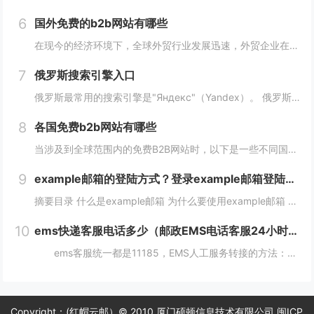
6
国外免费的b2b网站有哪些
在现今的经济环境下，全球外贸行业发展迅速，外贸企业在寻找客户方面也变得越来越重要，并且更加重视做好国外B2B网站的使用。因此，在选择一个合适的国外B2B网站时，您应该根据您的需求选择一个合适的网站，下面介绍一下国外免费的b2b网站有哪些？...
7
俄罗斯搜索引擎入口
俄罗斯最常用的搜索引擎是"Яндекс"（Yandex）。 俄罗斯搜索引擎yandex入口： 1、俄罗斯搜索引擎入口1：yandex.com，无须登录直接使用。 2、俄罗斯搜索引擎入口2：www.yandex.ru，需要登录使用。...
8
各国免费b2b网站有哪些
当涉及到全球范围内的免费B2B网站时，以下是一些不同国家的B2B网站，它们为企业提供了广阔的国际市场。这些网站在不同国家和地区具有不同的影响力，但都是免费使用的。 各国免费b2b网站： 1. 中国： - Alib...
9
example邮箱的登陆方式？登录example邮箱登陆服务器的步骤？
摘要目录 什么是example邮箱 为什么要使用example邮箱 example邮箱的登陆方式 如何保护example邮箱的安全性 结论 什么是example邮箱 example邮箱是由著名IT企...
10
ems快递客服电话多少（邮政EMS电话客服24小时服务热线）
ems客服统一都是11185，EMS人工服务转接的方法：1、使用固定电话或手机拨打11183，接通后，按1进入”上门揽收“，告诉客服人员您的取件地址、联系人和电话就可以上门取件。2、按2进入。 11183是邮政EMS的服务电话...
Copyright：(红帽云邮）© 2010 厦门硕顿信息技术有限公司 闽ICP