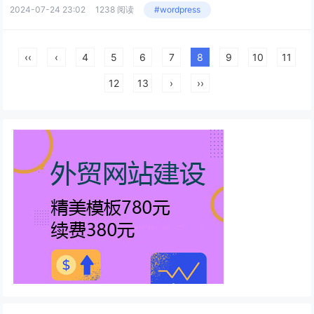
2024-07-24 23:02
1238 阅读
#wordpress
‹‹
‹
4
5
6
7
8
9
10
11
12
13
›
››