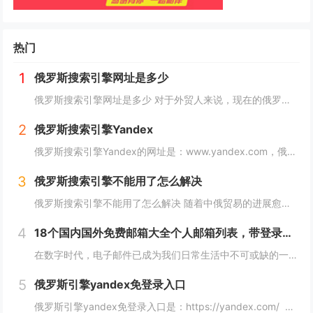
热门
1
俄罗斯搜索引擎网址是多少
俄罗斯搜索引擎网址是多少 对于外贸人来说，现在的俄罗斯市场可以算是一个炙手可热的香饽饽，而要开发俄罗斯客户，就需要会用他们的搜索引擎，下面详细介绍俄罗斯搜索引擎网址是多少？ 俄罗斯搜索引擎网址是多少 俄罗斯引擎官方入口地址https...
2
俄罗斯搜索引擎Yandex
俄罗斯搜索引擎Yandex的网址是：www.yandex.com，俄罗斯最著名和最常用的搜索引擎之一，"Яндекс"（Yandex）提供搜索引擎、电子邮件、在线地图、音乐、新闻、视频等各种在线服务。 如果你想访问"Яндекс"（Yan...
3
俄罗斯搜索引擎不能用了怎么解决
俄罗斯搜索引擎不能用了怎么解决 随着中俄贸易的进展愈加顺利，越来越多的外贸人都尝试着与俄罗斯客户进行接触，而这最重要的便是学会使用俄罗斯搜索引擎，但很多人会发现自己的搜索引擎突然不能用了，下面，小编就来详细介绍下俄罗斯搜索引擎不能用了怎么解...
4
18个国内国外免费邮箱大全个人邮箱列表，带登录链接
在数字时代，电子邮件已成为我们日常生活中不可或缺的一部分。无论是在工作、学习还是生活中，我们都需要一个安全、稳定、快速的邮箱服务来满足我们的需求。今天，我们将为您带来18个国内外免费邮箱大全，并附上登录链接，让您轻松获取您心仪的邮箱服务。...
5
俄罗斯引擎yandex免登录入口
俄罗斯引擎yandex免登录入口是：https://yandex.com/ 无须登录直接使用，接下来小编就来给大家详细介绍。 俄罗斯引擎yandex免登录入口 Yandex是俄罗斯最大的互联网公司之一，其拥有自己的搜索引...