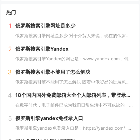
热门
1
俄罗斯搜索引擎网址是多少
俄罗斯搜索引擎网址是多少 对于外贸人来说，现在的俄罗斯市场可以算是一个炙手可热的香饽饽，而要开发俄罗斯客户，就需要会用他们的搜索引擎，下面详细介绍俄罗斯搜索引擎网址是多少？ 俄罗斯搜索引擎网址是多少 俄罗斯引擎官方入口地址https...
2
俄罗斯搜索引擎Yandex
俄罗斯搜索引擎Yandex的网址是：www.yandex.com，俄罗斯最著名和最常用的搜索引擎之一，"Яндекс"（Yandex）提供搜索引擎、电子邮件、在线地图、音乐、新闻、视频等各种在线服务。 如果你想访问"Яндекс"（Yan...
3
俄罗斯搜索引擎不能用了怎么解决
俄罗斯搜索引擎不能用了怎么解决 随着中俄贸易的进展愈加顺利，越来越多的外贸人都尝试着与俄罗斯客户进行接触，而这最重要的便是学会使用俄罗斯搜索引擎，但很多人会发现自己的搜索引擎突然不能用了，下面，小编就来详细介绍下俄罗斯搜索引擎不能用了怎么解...
4
18个国内国外免费邮箱大全个人邮箱列表，带登录链接
在数字时代，电子邮件已成为我们日常生活中不可或缺的一部分。无论是在工作、学习还是生活中，我们都需要一个安全、稳定、快速的邮箱服务来满足我们的需求。今天，我们将为您带来18个国内外免费邮箱大全，并附上登录链接，让您轻松获取您心仪的邮箱服务。...
5
俄罗斯引擎yandex免登录入口
俄罗斯引擎yandex免登录入口是：https://yandex.com/ 无须登录直接使用，接下来小编就来给大家详细介绍。 俄罗斯引擎yandex免登录入口 Yandex是俄罗斯最大的互联网公司之一，其拥有自己的搜索引...