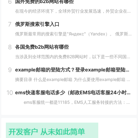
6
国外免费的b2b网站有哪些
在现今的经济环境下，全球外贸行业发展迅速，外贸企业在寻找客户方面也变得越来越重要，并且更加重视做好国外B2B网站的使用。因此，在选择一个合适的国外B2B网站时，您应该根据您的需求选择一个合适的网站，下面介绍一下国外免费的b2b网站有哪些？...
7
俄罗斯搜索引擎入口
俄罗斯最常用的搜索引擎是"Яндекс"（Yandex）。 俄罗斯搜索引擎yandex入口： 1、俄罗斯搜索引擎入口1：yandex.com，无须登录直接使用。 2、俄罗斯搜索引擎入口2：www.yandex.ru，需要登录使用。...
8
各国免费b2b网站有哪些
当涉及到全球范围内的免费B2B网站时，以下是一些不同国家的B2B网站，它们为企业提供了广阔的国际市场。这些网站在不同国家和地区具有不同的影响力，但都是免费使用的。 各国免费b2b网站： 1. 中国： - Alib...
9
example邮箱的登陆方式？登录example邮箱登陆服务器的步骤？
摘要目录 什么是example邮箱 为什么要使用example邮箱 example邮箱的登陆方式 如何保护example邮箱的安全性 结论 什么是example邮箱 example邮箱是由著名IT企...
10
ems快递客服电话多少（邮政EMS电话客服24小时服务热线）
ems客服统一都是11185，EMS人工服务转接的方法：1、使用固定电话或手机拨打11183，接通后，按1进入”上门揽收“，告诉客服人员您的取件地址、联系人和电话就可以上门取件。2、按2进入。 11183是邮政EMS的服务电话...